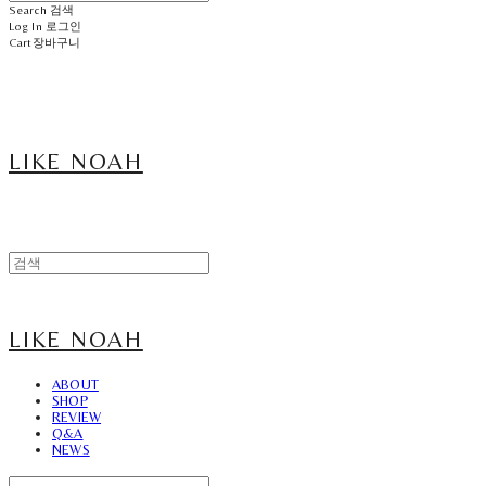
Search
검색
Log In
로그인
Cart
장바구니
LIKE NOAH
LIKE NOAH
ABOUT
SHOP
REVIEW
Q&A
NEWS