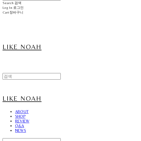
Search
검색
Log In
로그인
Cart
장바구니
LIKE NOAH
LIKE NOAH
ABOUT
SHOP
REVIEW
Q&A
NEWS