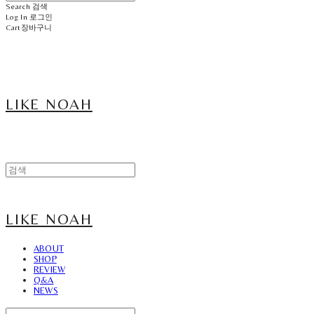
Search
검색
Log In
로그인
Cart
장바구니
LIKE NOAH
LIKE NOAH
ABOUT
SHOP
REVIEW
Q&A
NEWS