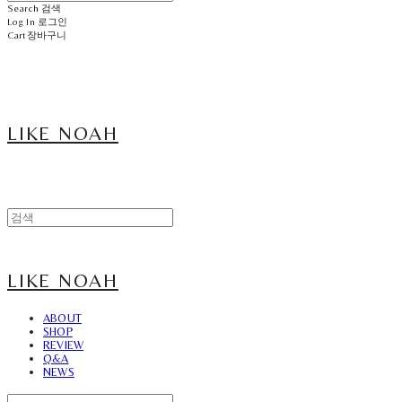
Search
검색
Log In
로그인
Cart
장바구니
LIKE NOAH
LIKE NOAH
ABOUT
SHOP
REVIEW
Q&A
NEWS