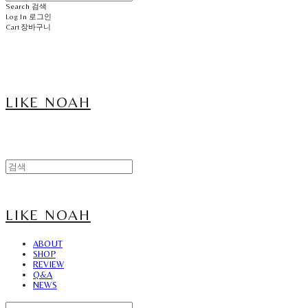
Search
검색
Log In
로그인
Cart
장바구니
LIKE NOAH
LIKE NOAH
ABOUT
SHOP
REVIEW
Q&A
NEWS