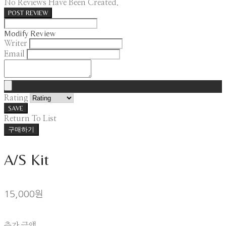
No Reviews Have Been Created.
POST REVIEW
Modify Review
Writer
Email
Rating
SAVE
Return To List
구매하기
A/S Kit
15,000원
추가 금액