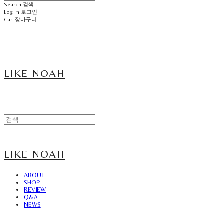
Search
검색
Log In
로그인
Cart
장바구니
LIKE NOAH
LIKE NOAH
ABOUT
SHOP
REVIEW
Q&A
NEWS