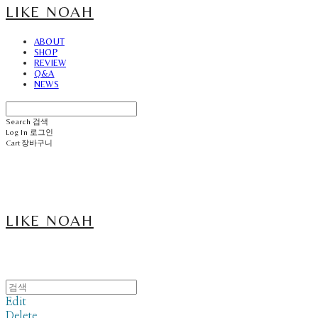
LIKE NOAH
ABOUT
SHOP
REVIEW
Q&A
NEWS
Search
검색
Log In
로그인
Cart
장바구니
LIKE NOAH
Edit
Delete