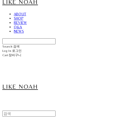
LIKE NOAH
ABOUT
SHOP
REVIEW
Q&A
NEWS
Search
검색
Log In
로그인
Cart
장바구니
LIKE NOAH