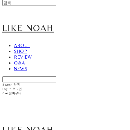
LIKE NOAH
ABOUT
SHOP
REVIEW
Q&A
NEWS
Search
검색
Log In
로그인
Cart
장바구니
LIKE NOAH