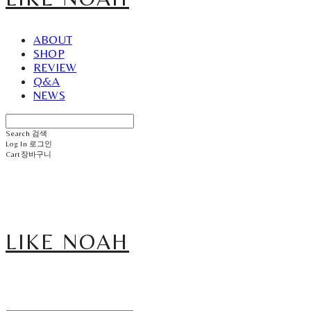
ABOUT
SHOP
REVIEW
Q&A
NEWS
Search
검색
Log In
로그인
Cart
장바구니
LIKE NOAH