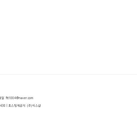
: ftt1004@naver.com
438
| 호스팅제공자: (주)식스샵