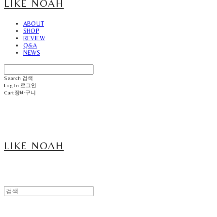
LIKE NOAH
ABOUT
SHOP
REVIEW
Q&A
NEWS
Search
검색
Log In
로그인
Cart
장바구니
LIKE NOAH