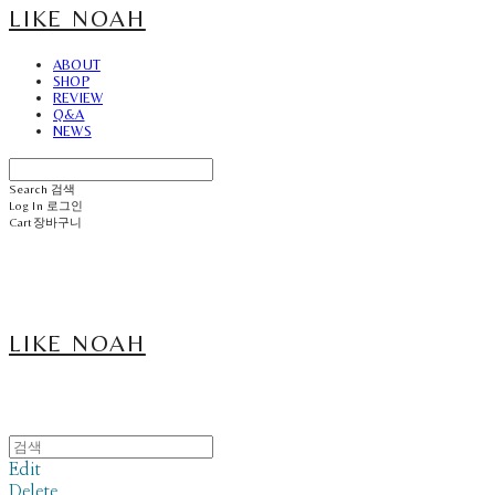
LIKE NOAH
ABOUT
SHOP
REVIEW
Q&A
NEWS
Search
검색
Log In
로그인
Cart
장바구니
LIKE NOAH
Edit
Delete