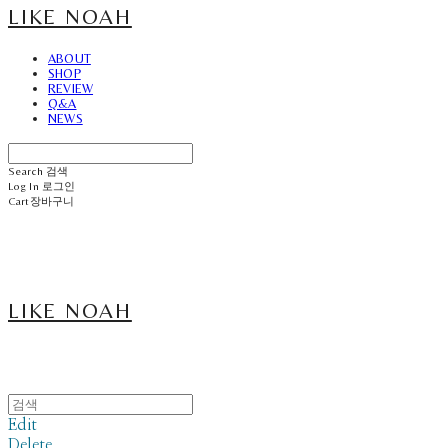
LIKE NOAH
ABOUT
SHOP
REVIEW
Q&A
NEWS
Search
검색
Log In
로그인
Cart
장바구니
LIKE NOAH
Edit
Delete