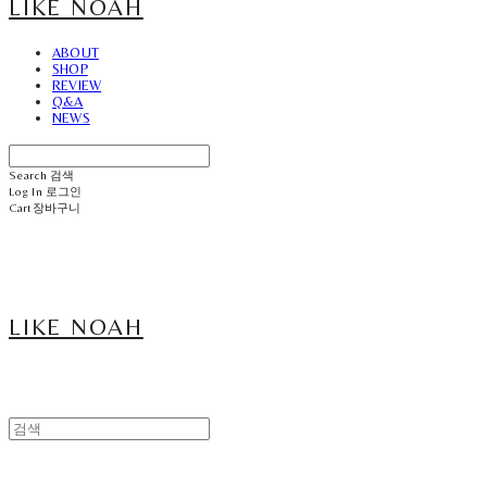
LIKE NOAH
ABOUT
SHOP
REVIEW
Q&A
NEWS
Search
검색
Log In
로그인
Cart
장바구니
LIKE NOAH