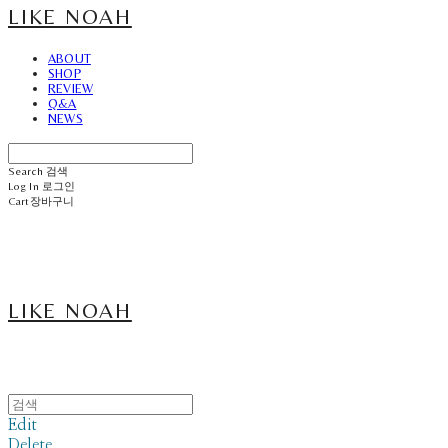
LIKE NOAH
ABOUT
SHOP
REVIEW
Q&A
NEWS
Search
검색
Log In
로그인
Cart
장바구니
LIKE NOAH
Edit
Delete