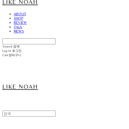
LIKE NOAH
ABOUT
SHOP
REVIEW
Q&A
NEWS
Search
검색
Log In
로그인
Cart
장바구니
LIKE NOAH