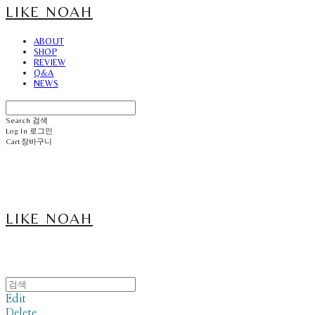
LIKE NOAH
ABOUT
SHOP
REVIEW
Q&A
NEWS
Search
검색
Log In
로그인
Cart
장바구니
LIKE NOAH
Edit
Delete