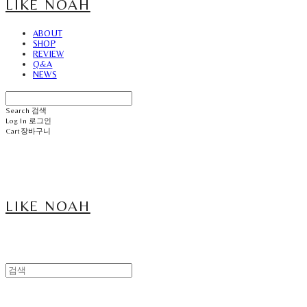
LIKE NOAH
ABOUT
SHOP
REVIEW
Q&A
NEWS
Search
검색
Log In
로그인
Cart
장바구니
LIKE NOAH