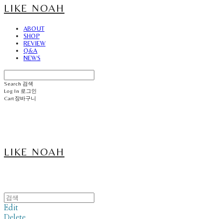
LIKE NOAH
ABOUT
SHOP
REVIEW
Q&A
NEWS
Search
검색
Log In
로그인
Cart
장바구니
LIKE NOAH
Edit
Delete