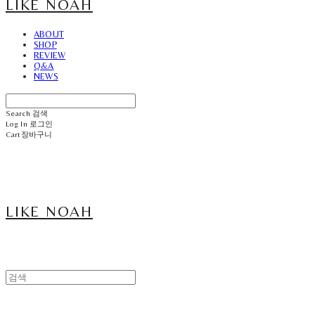
LIKE NOAH
ABOUT
SHOP
REVIEW
Q&A
NEWS
Search
검색
Log In
로그인
Cart
장바구니
LIKE NOAH