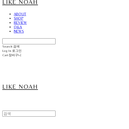
LIKE NOAH
ABOUT
SHOP
REVIEW
Q&A
NEWS
Search
검색
Log In
로그인
Cart
장바구니
LIKE NOAH