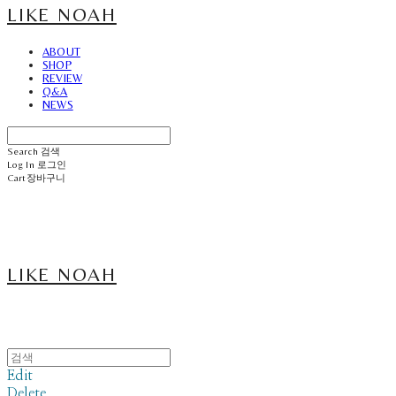
LIKE NOAH
ABOUT
SHOP
REVIEW
Q&A
NEWS
Search
검색
Log In
로그인
Cart
장바구니
LIKE NOAH
Edit
Delete