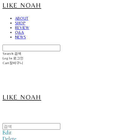
LIKE NOAH
ABOUT
SHOP
REVIEW
Q&A
NEWS
Search
검색
Log In
로그인
Cart
장바구니
LIKE NOAH
Edit
Delete