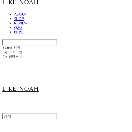
LIKE NOAH
ABOUT
SHOP
REVIEW
Q&A
NEWS
Search
검색
Log In
로그인
Cart
장바구니
LIKE NOAH