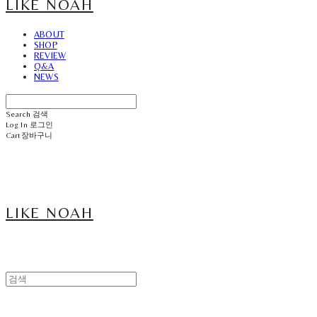
LIKE NOAH
ABOUT
SHOP
REVIEW
Q&A
NEWS
Search
검색
Log In
로그인
Cart
장바구니
LIKE NOAH