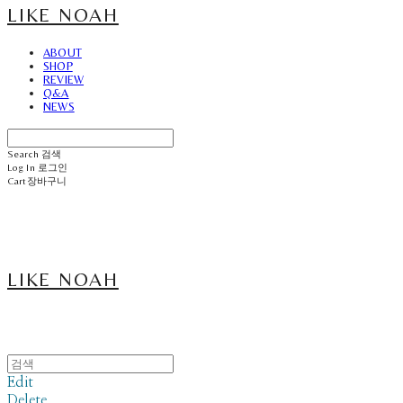
LIKE NOAH
ABOUT
SHOP
REVIEW
Q&A
NEWS
Search
검색
Log In
로그인
Cart
장바구니
LIKE NOAH
Edit
Delete